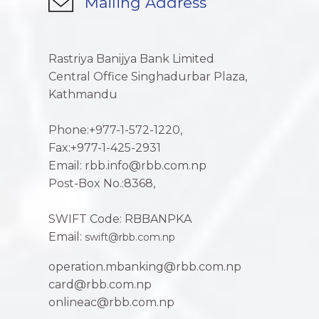
Mailing Address
Rastriya Banijya Bank Limited
Central Office Singhadurbar Plaza,
Kathmandu
Phone:+977-1-572-1220,
Fax:+977-1-425-2931
Email: rbb.info@rbb.com.np
Post-Box No.:8368,
SWIFT Code: RBBANPKA
Email:
swift@rbb.com.np
operation.mbanking@rbb.com.np
card@rbb.com.np
onlineac@rbb.com.np